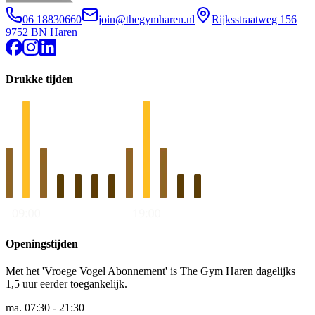
06 18830660
join@thegymharen.nl
Rijksstraatweg 156
9752 BN Haren
Drukke tijden
Openingstijden
Met het 'Vroege Vogel Abonnement' is The Gym Haren dagelijks
1,5 uur eerder toegankelijk.
ma.
07:30 - 21:30