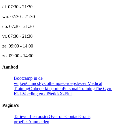
di.
07:30 - 21:30
wo.
07:30 - 21:30
do.
07:30 - 21:30
vr.
07:30 - 21:30
za.
09:00 - 14:00
zo.
09:00 - 14:00
Aanbod
Bootcamp in de
wijken
Clinics
Fysiotherapie
Groepslessen
Medical
Training
Onbeperkt sporten
Personal Training
The Gym
Kids
Voeding en diëtetiek
X-Fittt
Pagina's
Tarieven
Lesrooster
Over ons
Contact
Gratis
proefles
Aanmelden