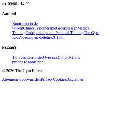
zo.
09:00 - 14:00
Aanbod
Bootcamp in de
wijken
Clinics
Fysiotherapie
Groepslessen
Medical
Training
Onbeperkt sporten
Personal Training
The Gym
Kids
Voeding en diëtetiek
X-Fittt
Pagina's
Tarieven
Lesrooster
Over ons
Contact
Gratis
proefles
Aanmelden
©
2026
The Gym Haren
Algemene voorwaarden
Privacy
Cookies
Disclaimer