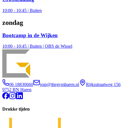
10:00 - 10:45 | Buiten
zondag
Bootcamp in de Wijken
10:00 - 10:45 | Buiten | OBS de Wissel
06 18830660
join@thegymharen.nl
Rijksstraatweg 156
9752 BN Haren
Drukke tijden