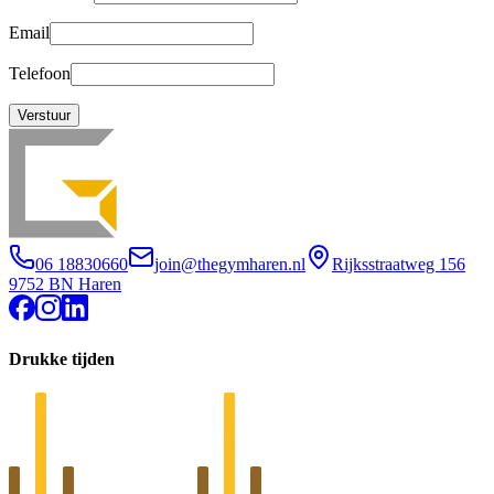
Email
Telefoon
Verstuur
06 18830660
join@thegymharen.nl
Rijksstraatweg 156
9752 BN Haren
Drukke tijden