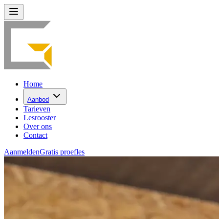
Home
Aanbod
Tarieven
Lesrooster
Over ons
Contact
Aanmelden
Gratis proefles